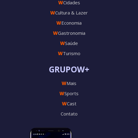
W
Cidades
W
Cultura & Lazer
W
Economia
W
Gastronomia
W
Saúde
W
Turismo
GRUPOW+
W
Mais
W
Sports
W
Cast
Contato