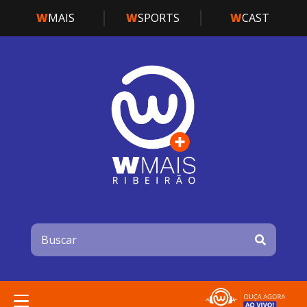
W
MAIS
W
SPORTS
W
CAST