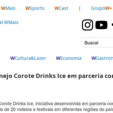
W
Mais
W
Sports
W
Cast
|
Grupo
W+
o
W
Cultura&Lazer
W
Economia
W
Gastro
anejo Corote Drinks Ice em parceria c
orote Drinks Ice, iniciativa desenvolvida em parceria c
 de 20 rodeios e festivais em diferentes regiões do paí