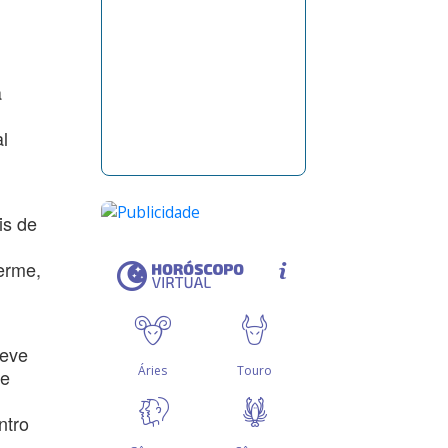
a
l
m
is de
erme,
teve
ge
ntro