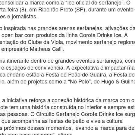
consolidar a marca como a “Ice oficial do sertanejo”. O
rta-feira (8), em Ribeirão Preto (SP), durante um evento
es e jornalistas.
 inspirada nas grandes arenas sertanejas, ativações d
 open bar com produtos da linha Corote Drinks Ice. A
tação do Clube da Viola, movimento sertanejo regiona
o empresário Matheus Calil.
ma itinerante dentro de grandes eventos sertanejos, co
s e espaços de convivência. A expectativa é impactar ma
calendário estão a Festa do Peão de Guaíra, a Festa do
ic, além de projetos como a “No Pelo”, de Hugo & Guilh
 a iniciativa reforça a conexão histórica da marca com o
rote tem uma história construída no interior e sempre es
s pessoas. O Circuito Sertanejo Corote Drinks Ice sur
o que acompanha as festas de peão e vive a cultura
is próximos desses momentos, levando a marca para de
da com esse universo”, afirma.