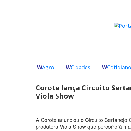
W
Agro
W
Cidades
W
Cotidian
Corote lança Circuito Sert
Viola Show
A Corote anunciou o Circuito Sertanejo C
produtora Viola Show que percorrerá mais