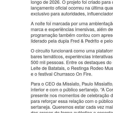
longo de 2026. O projeto foi criado para 
lançamento oficial ocorreu na última qua
exclusivo para autoridades, influenciador
A noite foi marcada por uma ambientação
marca e experiências imersivas, além de
programação também contou com apresen
liderado pela dupla Fred & Pedrito e pel
O circuito funcionará como uma platafor
bares temáticos, experiências interativa
500 mil pessoas. Entre os destaques do 
Leite de Batatais, o Restinga Rodeo Mus
e o festival Churrasco On Fire.
Para o CEO da Missiato, Paulo Missiatto,
interior e com o público sertanejo. “A Co
presente nos momentos de celebração da
para reforçar essa relação com o públic
sertaneja. Queremos estar cada vez ma
das arenas de forma autêntica e conecta