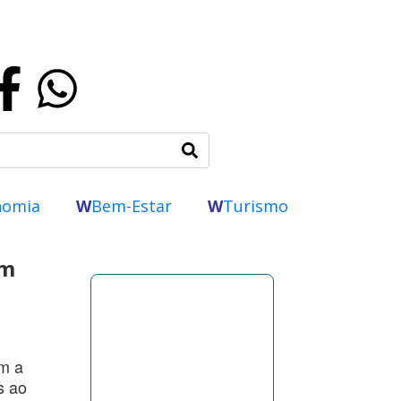
nomia
W
Bem-Estar
W
Turismo
om
om a
s ao