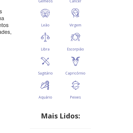
s
ma
ntos
ades,
Mais Lidos: