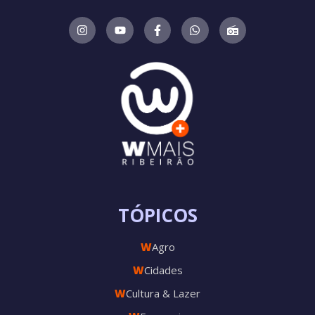
TÓPICOS
W
Agro
W
Cidades
W
Cultura & Lazer