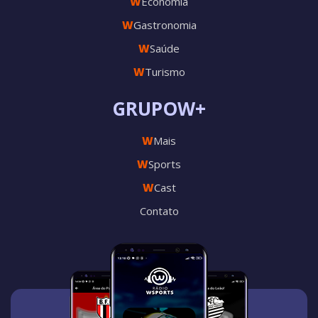
W
Economia
W
Gastronomia
W
Saúde
W
Turismo
GRUPOW+
W
Mais
W
Sports
W
Cast
Contato