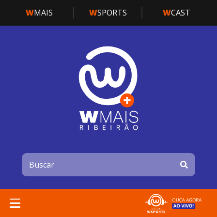
W
MAIS
W
SPORTS
W
CAST