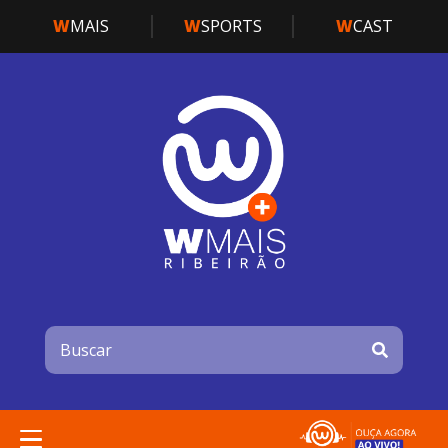
W
MAIS
W
SPORTS
W
CAST