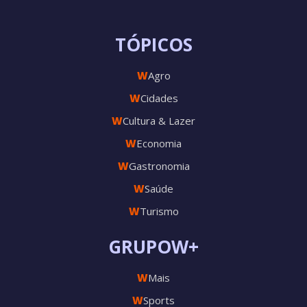
TÓPICOS
W
Agro
W
Cidades
W
Cultura & Lazer
W
Economia
W
Gastronomia
W
Saúde
W
Turismo
GRUPOW+
W
Mais
W
Sports