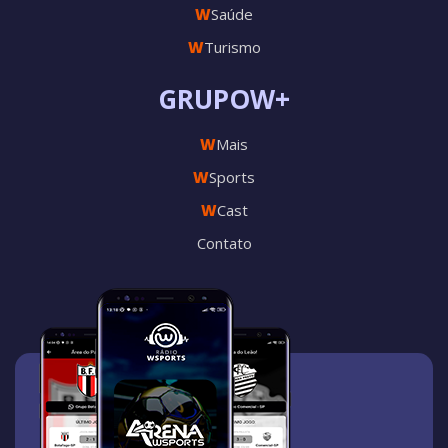
W
Saúde
W
Turismo
GRUPOW+
W
Mais
W
Sports
W
Cast
Contato