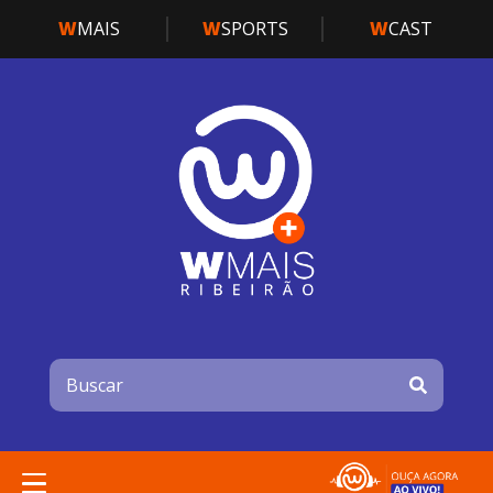
W
MAIS
W
SPORTS
W
CAST