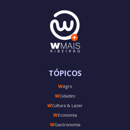
TÓPICOS
W
Agro
W
Cidades
W
Cultura & Lazer
W
Economia
W
Gastronomia