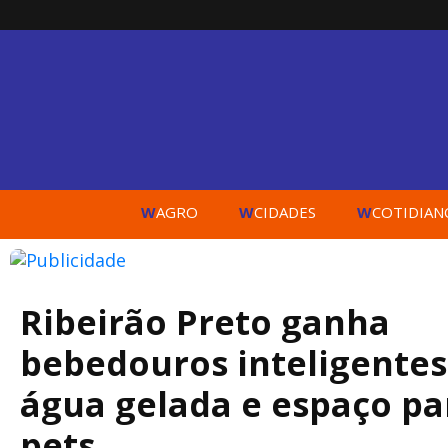
W
W
W
AGRO
CIDADES
COTIDIAN
Ribeirão Preto ganha
bebedouros inteligente
água gelada e espaço pa
pets