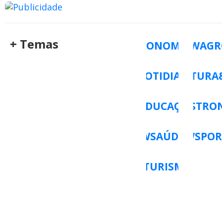
+ Temas
ECONOMIA
WAGR
WCOTIDIANO
WCULTURA
WEDUCAÇÃO
WGASTRO
WSAÚDE
WSPOR
WTURISMO