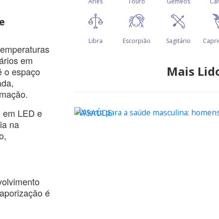
e
temperaturas
ários em
Mais Lid
 é o espaço
ada,
imação.
o em LED e
WSAÚDE
ia na
o,
volvimento
vaporização é