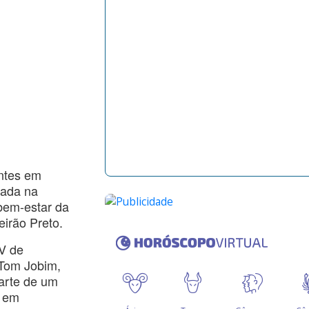
entes em
tada na
 bem-estar da
irão Preto.
V de
 Tom Jobim,
parte de um
o em