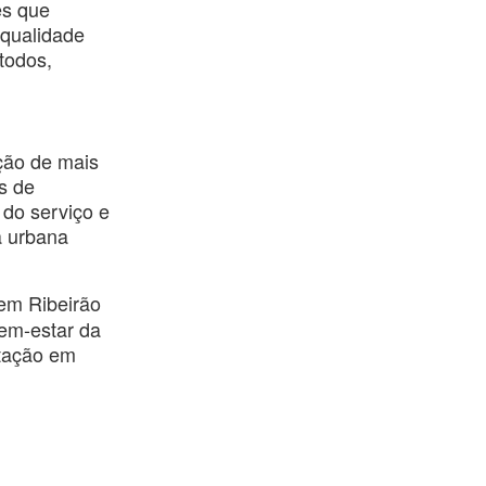
es que
 qualidade
todos,
ição de mais
s de
 do serviço e
a urbana
em Ribeirão
bem-estar da
atação em