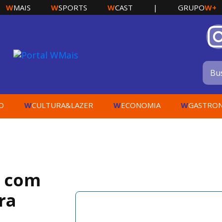
W
W
W
W+
MAIS
SPORTS
CAST
|
GRUPO
W
W
W
O
CULTURA&LAZER
ECONOMIA
GASTRO
s com
ra