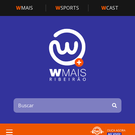
W
MAIS
W
SPORTS
W
CAST