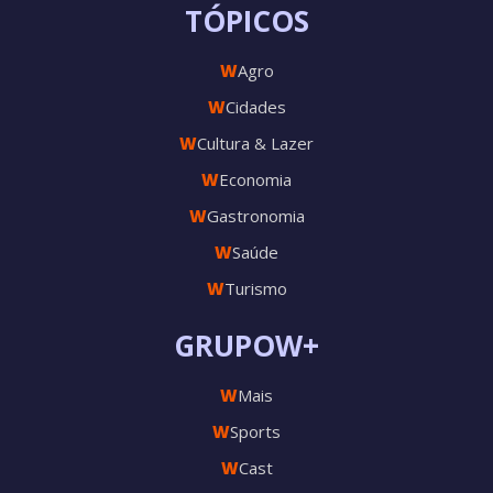
TÓPICOS
W
Agro
W
Cidades
W
Cultura & Lazer
W
Economia
W
Gastronomia
W
Saúde
W
Turismo
GRUPOW+
W
Mais
W
Sports
W
Cast