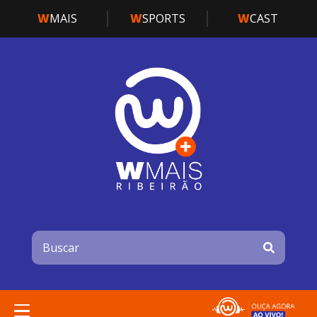
W
MAIS
W
SPORTS
W
CAST