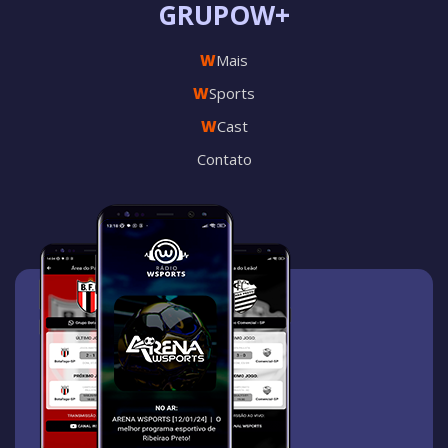
GRUPOW+
W
Mais
W
Sports
W
Cast
Contato