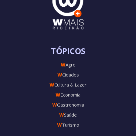
TÓPICOS
W
Agro
W
Cidades
W
Cultura & Lazer
W
Economia
W
Gastronomia
W
Saúde
W
Turismo