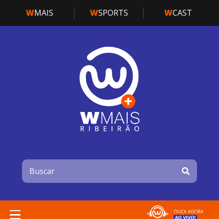
W
MAIS
W
SPORTS
W
CAST