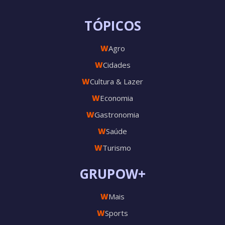
TÓPICOS
W
Agro
W
Cidades
W
Cultura & Lazer
W
Economia
W
Gastronomia
W
Saúde
W
Turismo
GRUPOW+
W
Mais
W
Sports