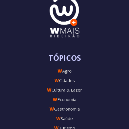
TÓPICOS
W
Agro
W
Cidades
W
Cultura & Lazer
W
Economia
W
Gastronomia
W
Saúde
W
Turismo