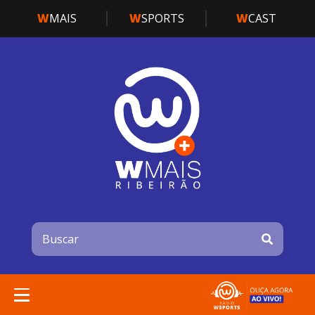
W
MAIS
W
SPORTS
W
CAST