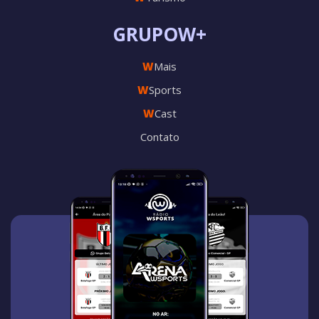
GRUPOW+
W
Mais
W
Sports
W
Cast
Contato