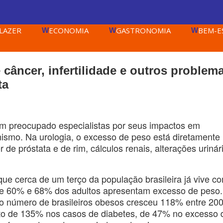
LAZER
ECONOMIA
GASTRONOMIA
BEM-E
W
W
W
câncer, infertilidade e outros problem
ta
em preocupado especialistas por seus impactos em
ismo. Na urologia, o excesso de peso está diretamente
de próstata e de rim, cálculos renais, alterações urinár
ue cerca de um terço da população brasileira já vive c
re 60% e 68% dos adultos apresentam excesso de peso.
 o número de brasileiros obesos cresceu 118% entre 20
o de 135% nos casos de diabetes, de 47% no excesso 