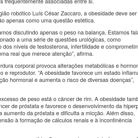
s frequentemente associadas entre si.
urgião robótico Luís César Zaccaro, a obesidade deve ser
ão apenas como uma questão estética.
amos discutindo apenas o peso na balança. Estamos fa
ionado a uma série de questões urológicas, como
o dos níveis de testosterona, infertilidade e comprometi
ema real que merece atenção”, afirma.
rdura corporal provoca alterações metabólicas e hormo
o e reprodutor. “A obesidade favorece um estado inflam
ução hormonal e aumenta o risco de diversas doenças”,
excesso de peso está o câncer de rim. A obesidade ta
câncer de próstata e favorece o desenvolvimento da hiper
 aumento da próstata e dificulta a micção. Além disso,
são à formação de cálculos renais e à incontinência