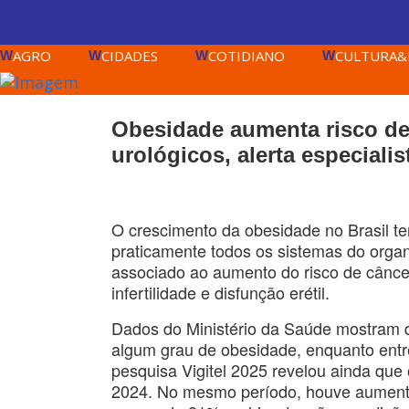
AGRO
CIDADES
COTIDIANO
CULTURA&
W
W
W
W
Obesidade aumenta risco de 
urológicos, alerta especialis
O crescimento da obesidade no Brasil t
praticamente todos os sistemas do organ
associado ao aumento do risco de câncer 
infertilidade e disfunção erétil.
Dados do Ministério da Saúde mostram q
algum grau de obesidade, enquanto ent
pesquisa Vigitel 2025 revelou ainda que
2024. No mesmo período, houve aument