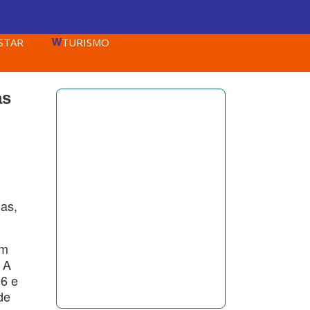
STAR
TURISMO
W
as
ias,
om
 A
06 e
de