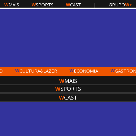
MAIS
SPORTS
CAST
|
GRUPO
W
W
W
W+
O
CULTURA&LAZER
ECONOMIA
GASTRON
W
W
W
MAIS
W
SPORTS
W
CAST
W