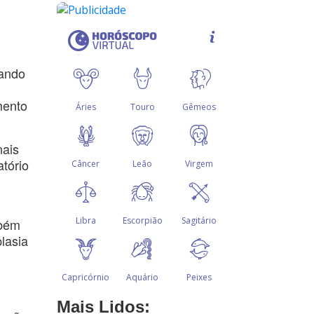
lando
mento
nais
atório
mbém
plasia
Mais Lidos: