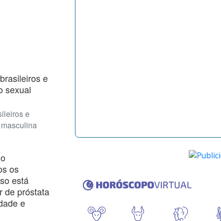
ileiros e
 masculina
do
os os
so está
 de próstata
idade e