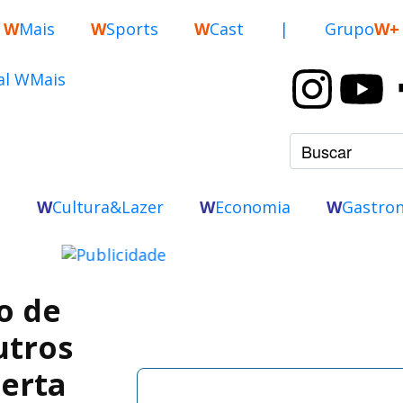
W
Mais
W
Sports
W
Cast
|
Grupo
W+
o
W
Cultura&Lazer
W
Economia
W
Gastro
o de
utros
lerta