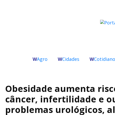
W
Agro
W
Cidades
W
Cotidian
Obesidade aumenta risc
câncer, infertilidade e o
problemas urológicos, a