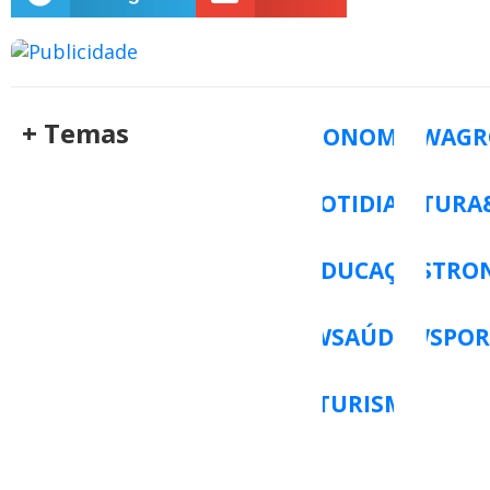
+ Temas
ECONOMIA
WAGR
WCOTIDIANO
WCULTURA
WEDUCAÇÃO
WGASTRO
WSAÚDE
WSPOR
WTURISMO