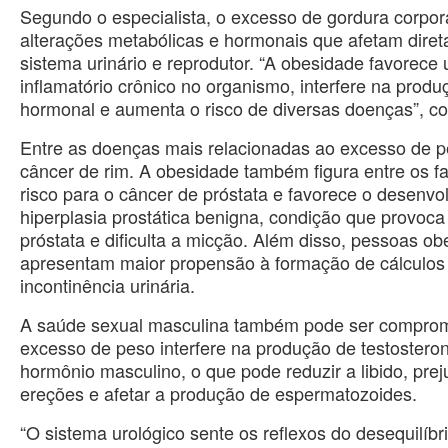
Segundo o especialista, o excesso de gordura corpor
alterações metabólicas e hormonais que afetam dire
sistema urinário e reprodutor. “A obesidade favorece
inflamatório crônico no organismo, interfere na produ
hormonal e aumenta o risco de diversas doenças”, c
Entre as doenças mais relacionadas ao excesso de p
câncer de rim. A obesidade também figura entre os f
risco para o câncer de próstata e favorece o desenvo
hiperplasia prostática benigna, condição que provoc
próstata e dificulta a micção. Além disso, pessoas o
apresentam maior propensão à formação de cálculos 
incontinência urinária.
A saúde sexual masculina também pode ser comprom
excesso de peso interfere na produção de testosteron
hormônio masculino, o que pode reduzir a libido, prej
ereções e afetar a produção de espermatozoides.
“O sistema urológico sente os reflexos do desequilíbr