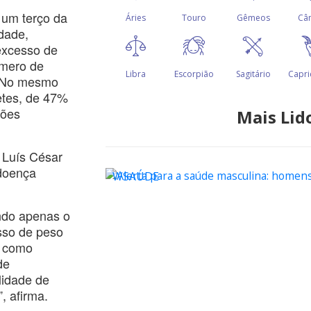
 um terço da
dade,
excesso de
úmero de
. No mesmo
etes, de 47%
ções
Mais Lid
o Luís César
doença
WSAÚDE
ndo apenas o
sso de peso
, como
de
lidade de
, afirma.