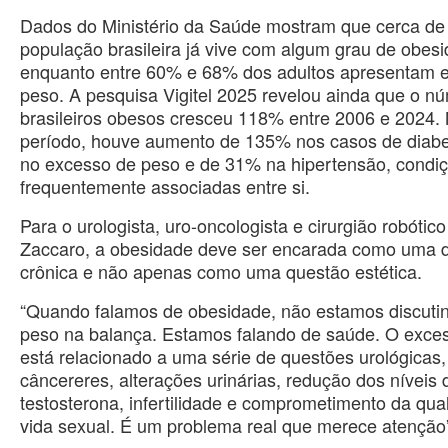
Dados do Ministério da Saúde mostram que cerca de
população brasileira já vive com algum grau de obesi
enquanto entre 60% e 68% dos adultos apresentam 
peso. A pesquisa Vigitel 2025 revelou ainda que o n
brasileiros obesos cresceu 118% entre 2006 e 2024
período, houve aumento de 135% nos casos de diab
no excesso de peso e de 31% na hipertensão, condi
frequentemente associadas entre si.
Para o urologista, uro-oncologista e cirurgião robótic
Zaccaro, a obesidade deve ser encarada como uma 
crônica e não apenas como uma questão estética.
“Quando falamos de obesidade, não estamos discuti
peso na balança. Estamos falando de saúde. O exce
está relacionado a uma série de questões urológicas
câncereres, alterações urinárias, redução dos níveis 
testosterona, infertilidade e comprometimento da qua
vida sexual. É um problema real que merece atenção”