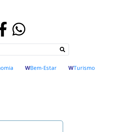
nomia
W
Bem-Estar
W
Turismo