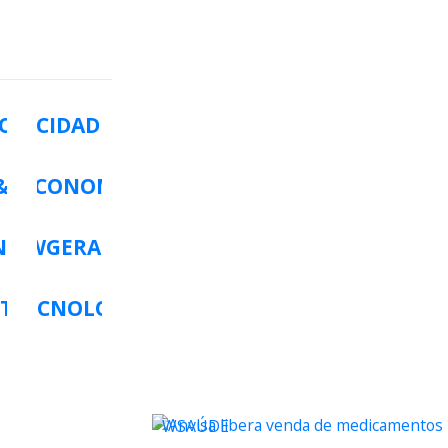
O
WCIDADES
&LAZER
WECONOMIA
NOMIA
WGERAL
TS
WTECNOLOGIA
WSAÚDE