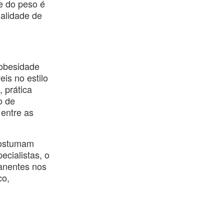
le do peso é
ualidade de
 obesidade
is no estilo
 prática
o de
entre as
 costumam
ecialistas, o
anentes nos
co,