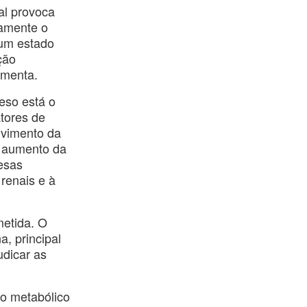
al provoca
tamente o
 um estado
ção
omenta.
eso está o
atores de
lvimento da
a aumento da
besas
renais e à
etida. O
a, principal
udicar as
io metabólico