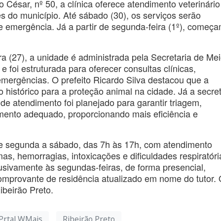
 César, nº 50, a clínica oferece atendimento veterinário
 do município. Até sábado (30), os serviços serão
 emergência. Já a partir de segunda-feira (1º), começ
ra (27), a unidade é administrada pela Secretaria de Me
e foi estruturada para oferecer consultas clínicas,
emergências. O prefeito Ricardo Silva destacou que a
 histórico para a proteção animal na cidade. Já a secret
e atendimento foi planejado para garantir triagem,
mento adequado, proporcionando mais eficiência e
 de segunda a sábado, das 7h às 17h, com atendimento
as, hemorragias, intoxicações e dificuldades respiratóri
sivamente às segundas-feiras, de forma presencial,
mprovante de residência atualizado em nome do tutor.
ibeirão Preto.
Prtal WMais
Ribeirão Preto