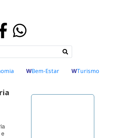
nomia
W
Bem-Estar
W
Turismo
ria
ria
 e