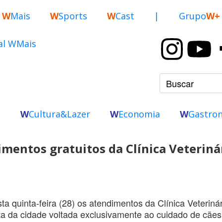
W
Mais
W
Sports
W
Cast
|
Grupo
W+
o
W
Cultura&Lazer
W
Economia
W
Gastro
imentos gratuitos da Clínica Veteriná
sta quinta-feira (28) os atendimentos da Clínica Veteriná
ita da cidade voltada exclusivamente ao cuidado de cães