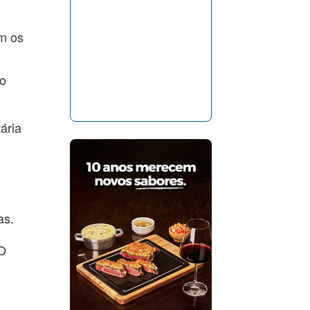
am os
io
ária
as.
 O