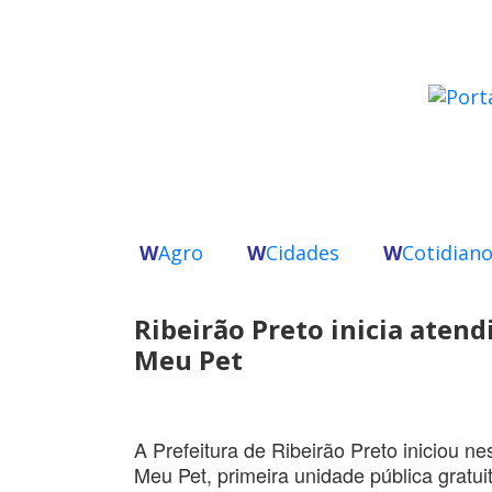
W
Agro
W
Cidades
W
Cotidian
Ribeirão Preto inicia atend
Meu Pet
A Prefeitura de Ribeirão Preto iniciou ne
Meu Pet, primeira unidade pública gratu