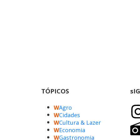
TÓPICOS
sI
W
Agro
W
Cidades
W
Cultura & Lazer
W
Economia
W
Gastronomia