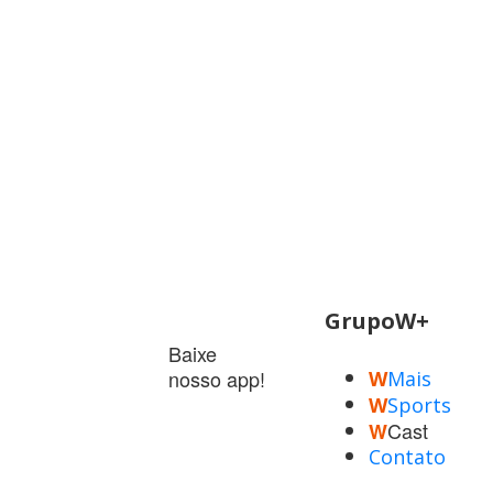
GrupoW+
Baixe
nosso app!
W
Mais
W
Sports
Cast
W
Contato