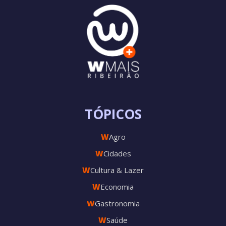
TÓPICOS
W
Agro
W
Cidades
W
Cultura & Lazer
W
Economia
W
Gastronomia
W
Saúde