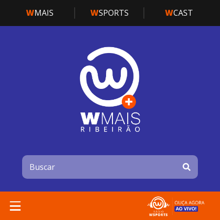
W
MAIS
W
SPORTS
W
CAST