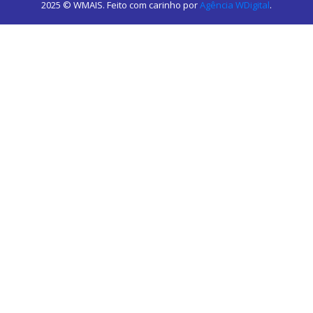
2025 © WMAIS. Feito com carinho por
Agência WDigital
.