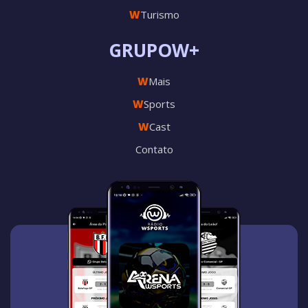
W
Turismo
GRUPOW+
W
Mais
W
Sports
W
Cast
Contato