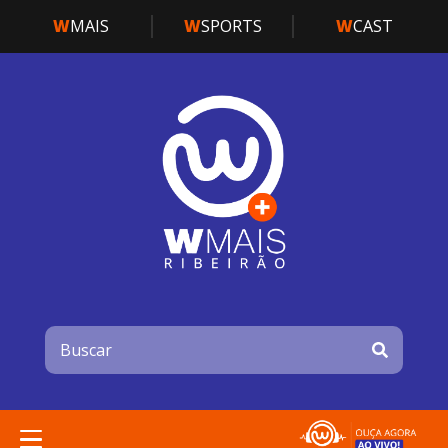
W
MAIS
W
SPORTS
W
CAST