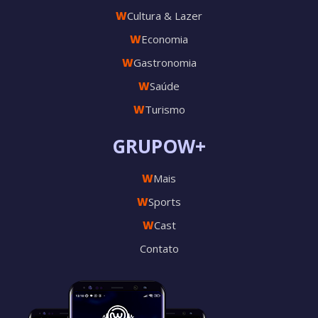
W
Cultura & Lazer
W
Economia
W
Gastronomia
W
Saúde
W
Turismo
GRUPOW+
W
Mais
W
Sports
W
Cast
Contato