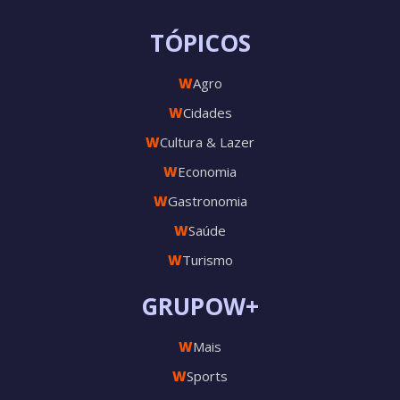
TÓPICOS
W
Agro
W
Cidades
W
Cultura & Lazer
W
Economia
W
Gastronomia
W
Saúde
W
Turismo
GRUPOW+
W
Mais
W
Sports