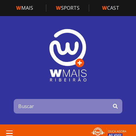
W
MAIS
W
SPORTS
W
CAST