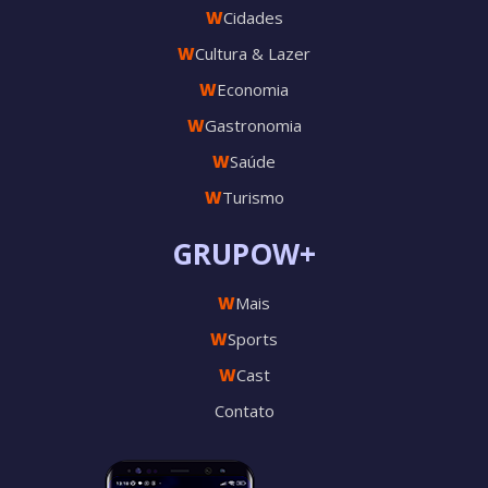
W
Cidades
W
Cultura & Lazer
W
Economia
W
Gastronomia
W
Saúde
W
Turismo
GRUPOW+
W
Mais
W
Sports
W
Cast
Contato