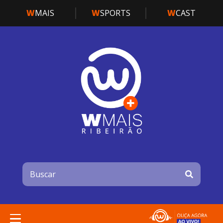
W
MAIS
W
SPORTS
W
CAST