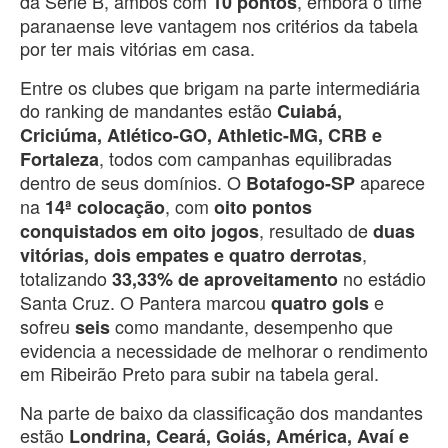
da Série B, ambos com
, embora o time
10 pontos
paranaense leve vantagem nos critérios da tabela
por ter mais vitórias em casa.
Entre os clubes que brigam na parte intermediária
do ranking de mandantes estão
Cuiabá,
Criciúma, Atlético-GO, Athletic-MG, CRB e
, todos com campanhas equilibradas
Fortaleza
dentro de seus domínios. O
aparece
Botafogo-SP
na
, com
14ª colocação
oito pontos
, resultado de
conquistados em oito jogos
duas
,
vitórias, dois empates e quatro derrotas
totalizando
no estádio
33,33% de aproveitamento
Santa Cruz. O Pantera marcou
e
quatro gols
sofreu
como mandante, desempenho que
seis
evidencia a necessidade de melhorar o rendimento
em Ribeirão Preto para subir na tabela geral.
Na parte de baixo da classificação dos mandantes
estão
Londrina, Ceará, Goiás, América, Avaí e