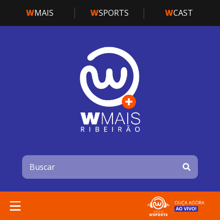
W
MAIS
W
SPORTS
W
CAST