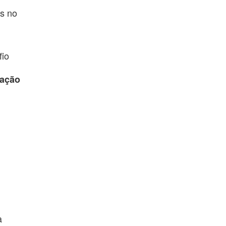
as no
fio
ração
a