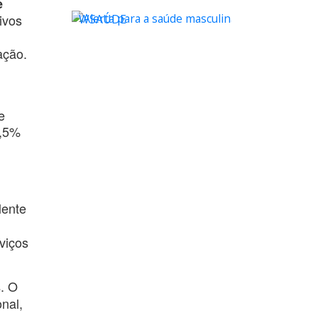
e
ivos
WSAÚDE
ação.
e
2,5%
lente
viços
. O
s
nal,