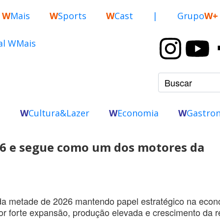
W
Mais
W
Sports
W
Cast
|
Grupo
W+
o
W
Cultura&Lazer
W
Economia
W
Gastro
6 e segue como um dos motores da
nda metade de 2026 mantendo papel estratégico na eco
r forte expansão, produção elevada e crescimento da 