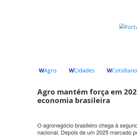
W
Agro
W
Cidades
W
Cotidian
Agro mantém força em 202
economia brasileira
O agronegócio brasileiro chega à segu
nacional. Depois de um 2025 marcado po