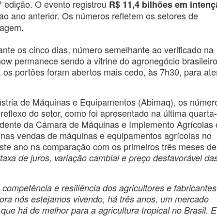
1ª edição. O evento registrou
R$ 11,4 bilhões em inten
o ano anterior. Os números refletem os setores de
nagem.
rante os cinco dias, número semelhante ao verificado na
show permanece sendo a vitrine do agronegócio brasileir
ra, os portões foram abertos mais cedo, às 7h30, para at
ústria de Máquinas e Equipamentos (Abimaq), os númer
flexo do setor, como foi apresentado na última quarta-f
sidente da Câmara de Máquinas e Implemento Agrícolas 
 nas vendas de máquinas e equipamentos agrícolas no
deste ano na comparação com os primeiros três meses de
 taxa de juros, variação cambial e preço desfavorável da
ompetência e resiliência dos agricultores e fabricantes
bora nós estejamos vivendo, há três anos, um mercado
que há de melhor para a agricultura tropical no Brasil. 