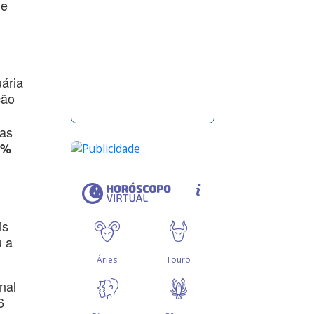
de
ária
ção
ras
5%
is
u a
nal
6