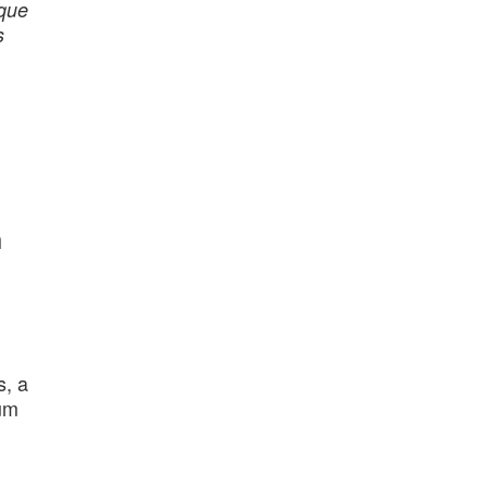
 que
s
a
s, a
um