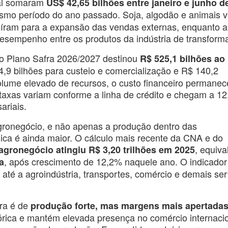
ral somaram
US$ 42,65 bilhões entre janeiro e junho d
smo período do ano passado. Soja, algodão e animais v
buíram para a expansão das vendas externas, enquanto a
esempenho entre os produtos da indústria de transform
, o Plano Safra 2026/2027 destinou
R$ 525,1 bilhões ao
4,9 bilhões para custeio e comercialização e R$ 140,2
olume elevado de recursos, o custo financeiro permanec
axas variam conforme a linha de crédito e chegam a 1
riais.
gronegócio, e não apenas a produção dentro das
ica é ainda maior. O cálculo mais recente da CNA e do
, equiva
agronegócio atingiu R$ 3,20 trilhões em 2025
, após crescimento de 12,2% naquele ano. O indicador
a
até a agroindústria, transportes, comércio e demais ser
ra é de
produção forte, mas margens mais apertada
órica e mantém elevada presença no comércio internacio