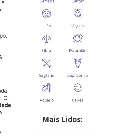
 e
o
po.
A
nda
r. O
idade
e
Mais Lidos:
s