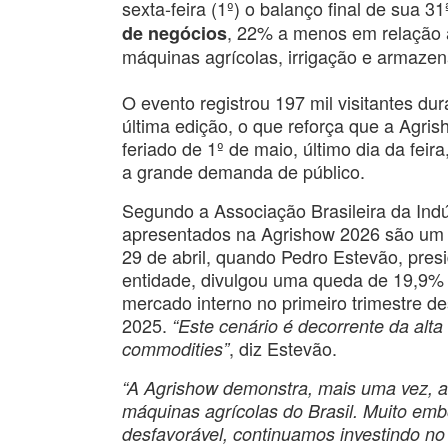
sexta-feira (1º) o balanço final de sua 3
, 22% a menos em relação a
de negócios
máquinas agrícolas, irrigação e armaze
O evento registrou 197 mil visitantes du
última edição, o que reforça que a Agri
feriado de 1º de maio, último dia da fei
a grande demanda de público.
Segundo a Associação Brasileira da Ind
apresentados na Agrishow 2026 são um re
29 de abril, quando Pedro Estevão, pre
entidade, divulgou uma queda de 19,9%
mercado interno no primeiro trimestre 
2025.
“Este cenário é decorrente da alta
, diz Estevão.
commodities”
“A Agrishow demonstra, mais uma vez, a c
máquinas agrícolas do Brasil. Muito em
desfavorável, continuamos investindo no 