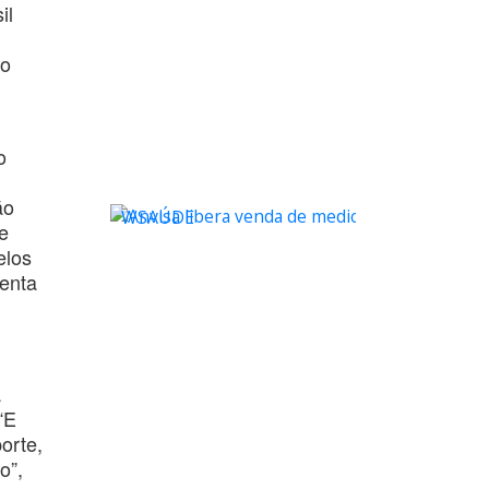
il
ão
o
ão
WSAÚDE
e
elos
enta
a
“E
orte,
o”,