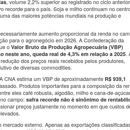
, volume 2,2% superior ao registrado no ciclo anterior
das
o recorde para o país. Soja e milho continuam no centr
 uma das maiores potências mundiais na produção e
 necessariamente aumento proporcional da renda no cam
nção para o agronegócio em 2026. A Confederação da
que o
Valor Bruto da Produção Agropecuária (VBP)
. 
hão neste ano, queda real de 4,3% em relação a 2025
 redução dos preços reais recebidos pelos produtores,
tivo de diversas commodities.
or. A CNA estima um VBP de aproximadamente
R$ 939,1
passado. Produtos importantes para a composição da re
entre eles café robusta, algodão, milho e cana-de-açúca
o no campo:
safra recorde não é sinônimo de rentabil
ssionar preços justamente no momento em que custos d
elevados.
 mercado externo. Apenas as exportações classificada