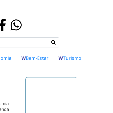
nomia
W
Bem-Estar
W
Turismo
nomia
renda