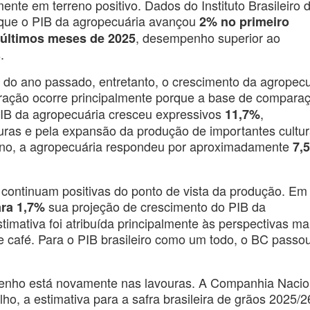
ente em terreno positivo. Dados do Instituto Brasileiro 
 que o PIB da agropecuária avançou
2% no primeiro
, desempenho superior ao
s últimos meses de 2025
.
 do ano passado, entretanto, o crescimento da agropecu
eração ocorre principalmente porque a base de compara
IB da agropecuária cresceu expressivos
,
11,7%
uras e pela expansão da produção de importantes cultu
e ano, a agropecuária respondeu por aproximadamente
7,
 continuam positivas do ponto de vista da produção. Em
sua projeção de crescimento do PIB da
ra 1,7%
imativa foi atribuída principalmente às perspectivas ma
 e café. Para o PIB brasileiro como um todo, o BC passo
penho está novamente nas lavouras. A Companhia Nacio
o, a estimativa para a safra brasileira de grãos 2025/2