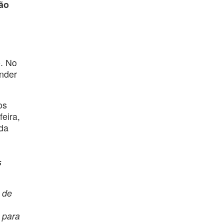
ção
o. No
ender
os
eira,
da
s
 de
E para