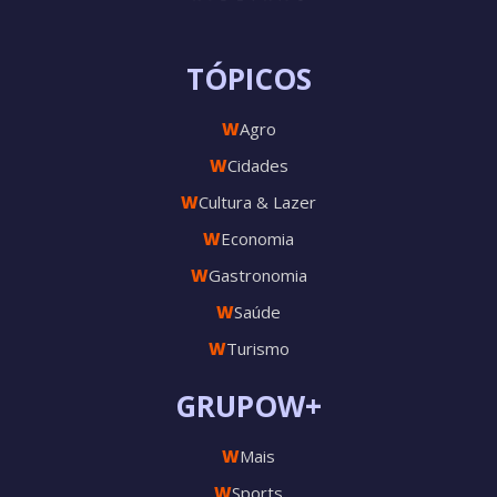
TÓPICOS
W
Agro
W
Cidades
W
Cultura & Lazer
W
Economia
W
Gastronomia
W
Saúde
W
Turismo
GRUPOW+
W
Mais
W
Sports