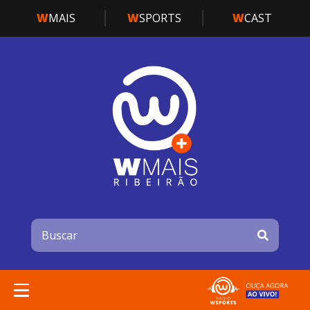
W
MAIS
W
SPORTS
W
CAST