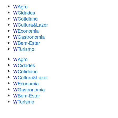
Agro
W
Cidades
W
Cotidiano
W
Cultura&Lazer
W
Economia
W
Gastronomia
W
Bem-Estar
W
Turismo
W
Agro
W
Cidades
W
Cotidiano
W
Cultura&Lazer
W
Economia
W
Gastronomia
W
Bem-Estar
W
Turismo
W