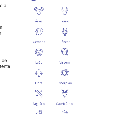
o a
om
m
e
o de
tente