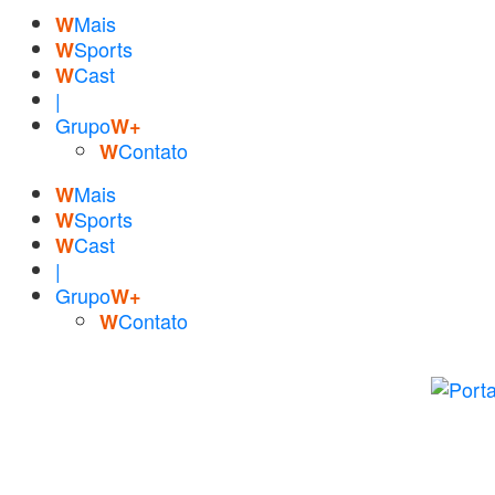
Mais
W
Sports
W
Cast
W
|
Grupo
W+
Contato
W
Mais
W
Sports
W
Cast
W
|
Grupo
W+
Contato
W