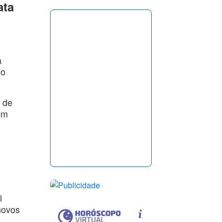
ata
a
no
r de
om
l
novos