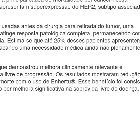
apresentam superexpressão do HER2, subtipo associad
sadas antes da cirurgia para retirada do tumor, uma
o atinge resposta patológica completa, permanecendo c
ncia. Estima-se que até 25% desses pacientes apresente
stacando uma necessidade médica ainda não plenament
ue demonstrou melhora clinicamente relevante e
ida livre de progressão. Os resultados mostraram reduçã
 morte com o uso de Enhertu®. Esse benefício foi consis
or melhora significativa na sobrevida livre de doença.