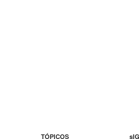
TÓPICOS
sI