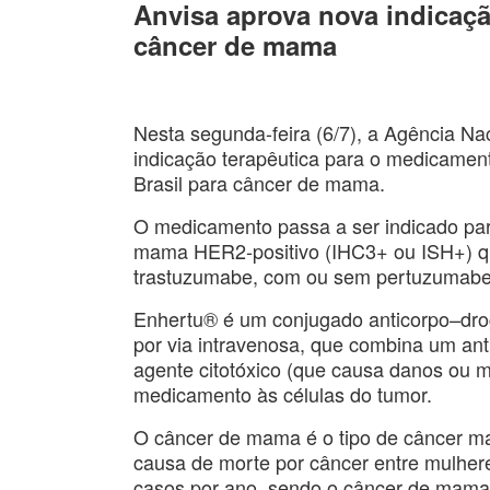
Anvisa aprova nova indicaçã
câncer de mama
Nesta segunda-feira (6/7), a Agência Na
indicação terapêutica para o medicament
Brasil para câncer de mama.
O medicamento passa a ser indicado para
mama HER2-positivo (IHC3+ ou ISH+) qu
trastuzumabe, com ou sem pertuzumabe,
Enhertu® é um conjugado anticorpo–dro
por via intravenosa, que combina um an
agente citotóxico (que causa danos ou mo
medicamento às células do tumor.
O câncer de mama é o tipo de câncer ma
causa de morte por câncer entre mulhere
casos por ano, sendo o câncer de mama 