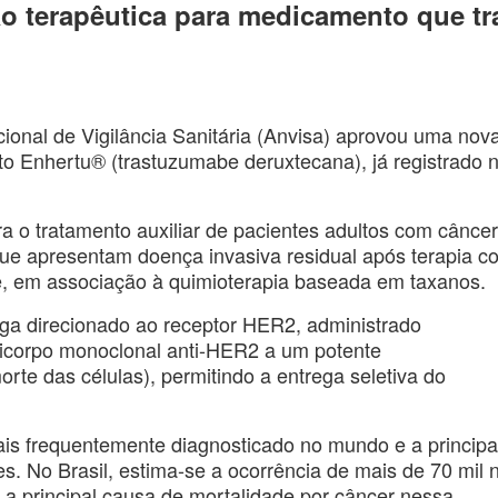
o terapêutica para medicamento que tr
cional de Vigilância Sanitária (Anvisa) aprovou uma nov
o Enhertu® (trastuzumabe deruxtecana), já registrado 
 o tratamento auxiliar de pacientes adultos com cânce
e apresentam doença invasiva residual após terapia c
 em associação à quimioterapia baseada em taxanos.
ga direcionado ao receptor HER2, administrado
ticorpo monoclonal anti-HER2 a um potente
rte das células), permitindo a entrega seletiva do
is frequentemente diagnosticado no mundo e a principa
s. No Brasil, estima-se a ocorrência de mais de 70 mil 
a principal causa de mortalidade por câncer nessa