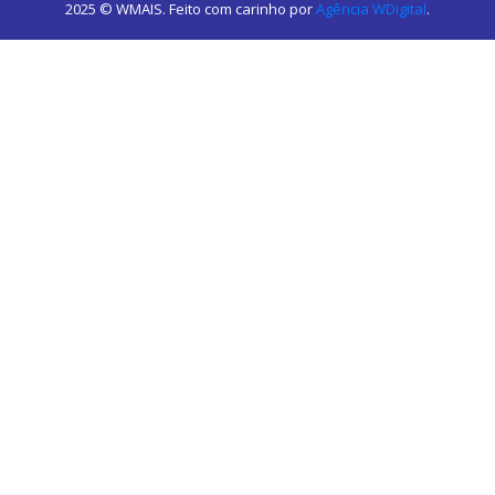
2025 © WMAIS. Feito com carinho por
Agência WDigital
.