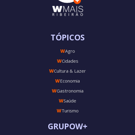
TÓPICOS
W
Agro
W
Cidades
W
Cultura & Lazer
W
Economia
W
Gastronomia
W
Saúde
W
Turismo
GRUPOW+