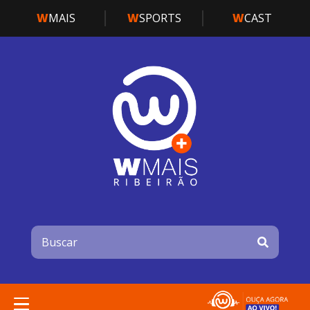
W
MAIS
W
SPORTS
W
CAST