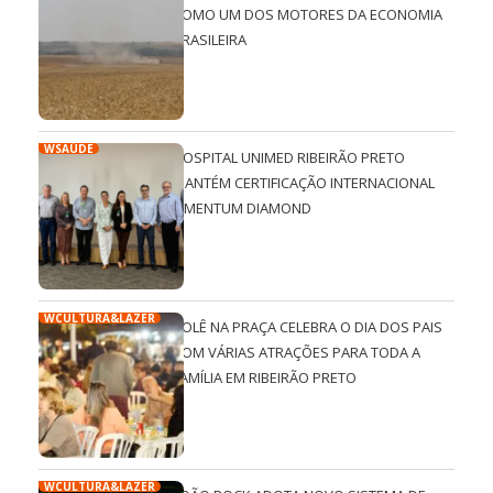
COMO UM DOS MOTORES DA ECONOMIA
BRASILEIRA
WSAÚDE
HOSPITAL UNIMED RIBEIRÃO PRETO
MANTÉM CERTIFICAÇÃO INTERNACIONAL
QMENTUM DIAMOND
WCULTURA&LAZER
ROLÊ NA PRAÇA CELEBRA O DIA DOS PAIS
COM VÁRIAS ATRAÇÕES PARA TODA A
FAMÍLIA EM RIBEIRÃO PRETO
WCULTURA&LAZER