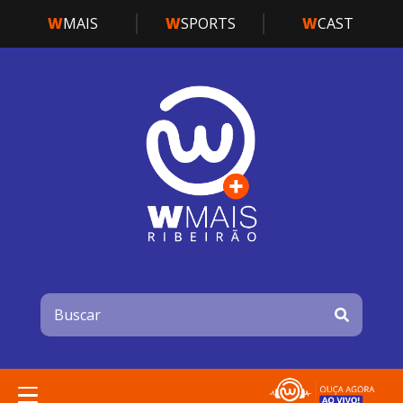
W
MAIS
W
SPORTS
W
CAST