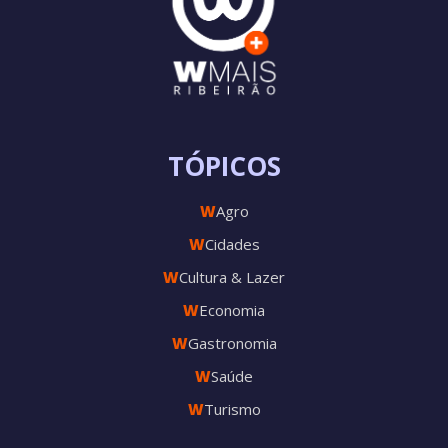
TÓPICOS
W
Agro
W
Cidades
W
Cultura & Lazer
W
Economia
W
Gastronomia
W
Saúde
W
Turismo