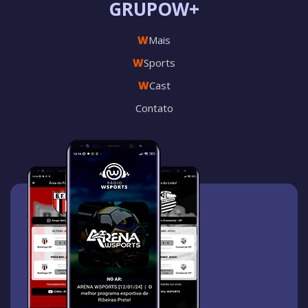
GRUPOW+
W
Mais
W
Sports
W
Cast
Contato