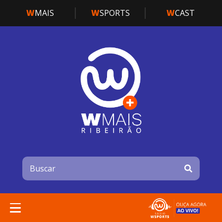
W
MAIS
W
SPORTS
W
CAST