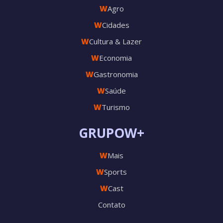
W
Agro
W
Cidades
W
Cultura & Lazer
W
Economia
W
Gastronomia
W
Saúde
W
Turismo
GRUPOW+
W
Mais
W
Sports
W
Cast
Contato