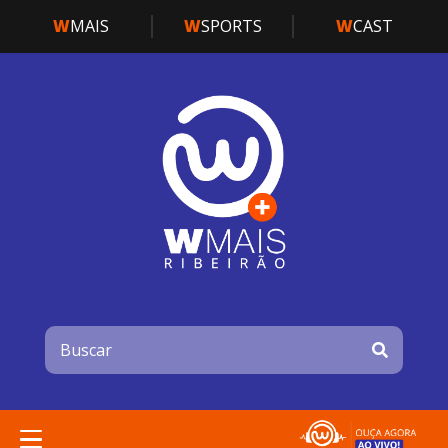
W
MAIS
W
SPORTS
W
CAST