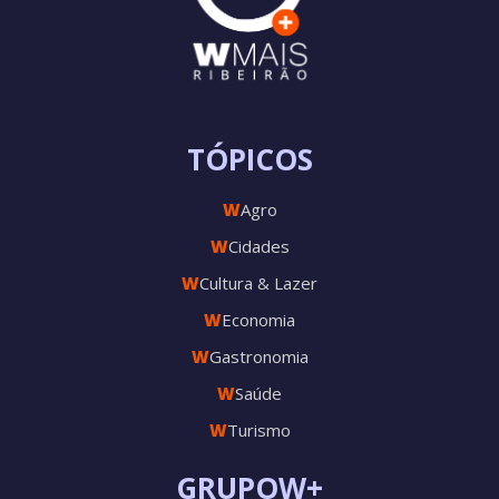
TÓPICOS
W
Agro
W
Cidades
W
Cultura & Lazer
W
Economia
W
Gastronomia
W
Saúde
W
Turismo
GRUPOW+