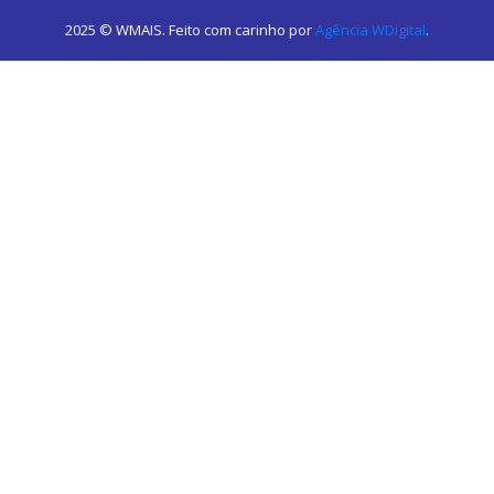
2025 © WMAIS. Feito com carinho por
Agência WDigital
.