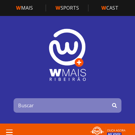
W
MAIS
W
SPORTS
W
CAST