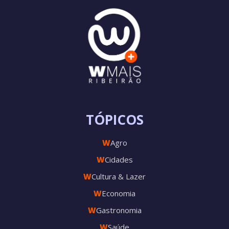
TÓPICOS
W
Agro
W
Cidades
W
Cultura & Lazer
W
Economia
W
Gastronomia
W
Saúde