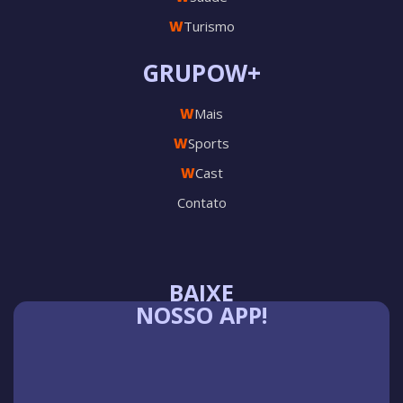
W
Turismo
GRUPOW+
W
Mais
W
Sports
W
Cast
Contato
BAIXE
NOSSO APP!