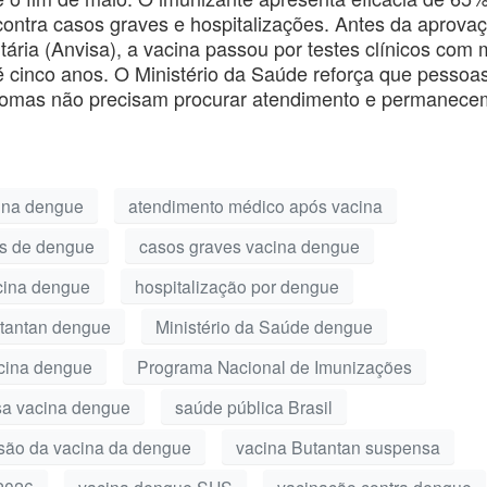
ontra casos graves e hospitalizações. Antes da aprova
tária (Anvisa), a vacina passou por testes clínicos com 
té cinco anos. O Ministério da Saúde reforça que pessoa
ntomas não precisam procurar atendimento e permanece
ina dengue
atendimento médico após vacina
s de dengue
casos graves vacina dengue
acina dengue
hospitalização por dengue
Butantan dengue
Ministério da Saúde dengue
acina dengue
Programa Nacional de Imunizações
sa vacina dengue
saúde pública Brasil
são da vacina da dengue
vacina Butantan suspensa
2026
vacina dengue SUS
vacinação contra dengue