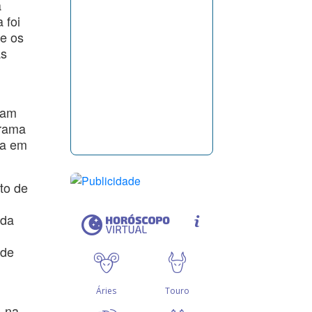
a
 foi
e os
as
uam
grama
da em
to de
nda
ade
% na