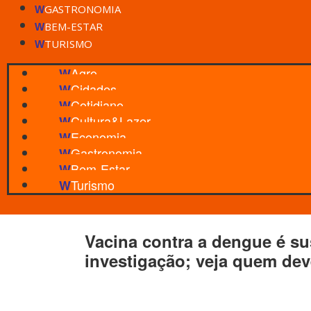
GASTRONOMIA
W
BEM-ESTAR
W
TURISMO
W
Agro
W
Cidades
W
Cotidiano
W
Cultura&Lazer
W
Economia
W
Gastronomia
W
Bem-Estar
W
Turismo
W
Vacina contra a dengue é s
investigação; veja quem de