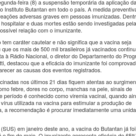
gunda-feira (8) a suspensão temporária da aplicação d
 Instituto Butantan em todo o país. A medida preventiva
 reações adversas graves em pessoas imunizadas. Dentr
o hospitalar e duas mortes estão sendo investigadas pel
ossível relação com o imunizante.
tem caráter cautelar e não significa que a vacina seja
 que os mais de 500 mil brasileiros já vacinados contin
sta à Rádio Nacional, o diretor do Departamento do Pro
ti, destacou que a eficácia do imunizante foi comprova
arecer as causas dos eventos registrados.
cinadas nos últimos 21 dias fiquem atentas ao surgimen
mo febre, dores no corpo, manchas na pele, sinais de
e período é conhecido como viremia vacinal, quando ai
vírus utilizada na vacina para estimular a produção de
ma, a recomendação é procurar imediatamente uma unid
SUS) em janeiro deste ano, a vacina do Butantan já foi
 o fim de maio. O imunizante apresenta eficácia de 65