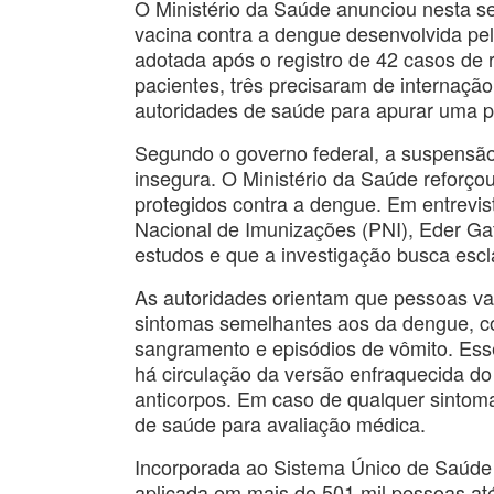
O Ministério da Saúde anunciou nesta se
vacina contra a dengue desenvolvida pelo
adotada após o registro de 42 casos de
pacientes, três precisaram de internaçã
autoridades de saúde para apurar uma p
Segundo o governo federal, a suspensão 
insegura. O Ministério da Saúde reforçou
protegidos contra a dengue. Em entrevi
Nacional de Imunizações (PNI), Eder Gat
estudos e que a investigação busca escl
As autoridades orientam que pessoas va
sintomas semelhantes aos da dengue, co
sangramento e episódios de vômito. Ess
há circulação da versão enfraquecida do 
anticorpos. Em caso de qualquer sinto
de saúde para avaliação médica.
Incorporada ao Sistema Único de Saúde (
aplicada em mais de 501 mil pessoas até