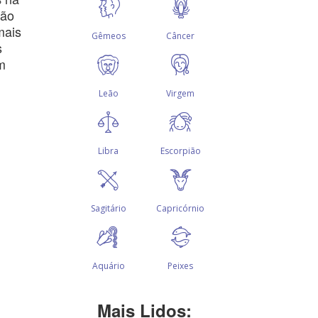
ção
mais
s
m
Mais Lidos: