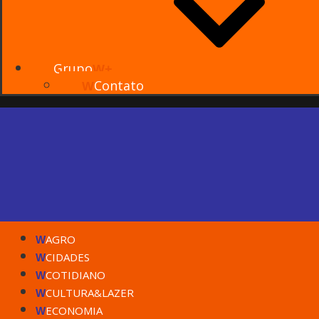
Grupo
W+
Contato
W
AGRO
W
CIDADES
W
COTIDIANO
W
CULTURA&LAZER
W
ECONOMIA
W