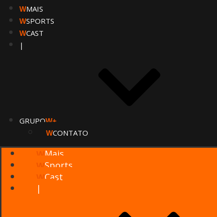
MAIS
W
SPORTS
W
CAST
W
|
GRUPO
W+
CONTATO
W
Mais
W
Sports
W
Cast
W
|