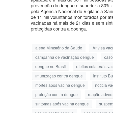
prevenção da dengue e superior a 80% c
pela Agência Nacional de Vigilância Sani
de 11 mil voluntários monitorados por a
vacinadas há mais de 21 dias e sem si
protegidas contra a doença.
alerta Ministério da Saúde
Anvisa vac
campanha de vacinação dengue
caso
dengue no Brasil
efeitos colaterais v
imunização contra dengue
Instituto 
mortes após vacina dengue
notícia v
proteção contra dengue
reação adver
sintomas após vacina dengue
suspen
vacina contra dengue
vacina dengue 