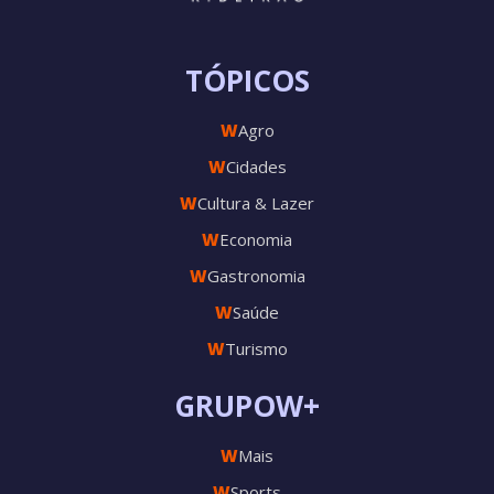
TÓPICOS
W
Agro
W
Cidades
W
Cultura & Lazer
W
Economia
W
Gastronomia
W
Saúde
W
Turismo
GRUPOW+
W
Mais
W
Sports