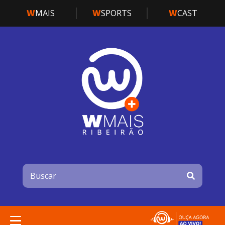
W
MAIS
W
SPORTS
W
CAST