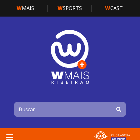
W
MAIS
W
SPORTS
W
CAST