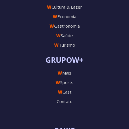
W
Cultura & Lazer
W
Economia
W
Gastronomia
W
Saúde
W
Turismo
GRUPOW+
W
Mais
W
Sports
W
Cast
Contato