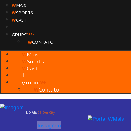
W
MAIS
W
SPORTS
W
CAST
|
GRUPO
W+
W
CONTATO
W
Mais
W
Sports
W
Cast
|
Grupo
W+
W
Contato
NO AR:
08 Our City
Instagram