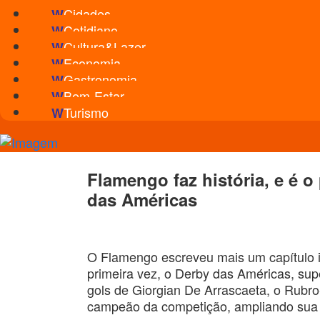
Cidades
W
Cotidiano
W
Cultura&Lazer
W
Economia
W
Gastronomia
W
Bem-Estar
W
Turismo
W
Flamengo faz história, e é o
das Américas
O Flamengo escreveu mais um capítulo imp
primeira vez, o Derby das Américas, s
gols de Giorgian De Arrascaeta, o Rubro
campeão da competição, ampliando sua ga