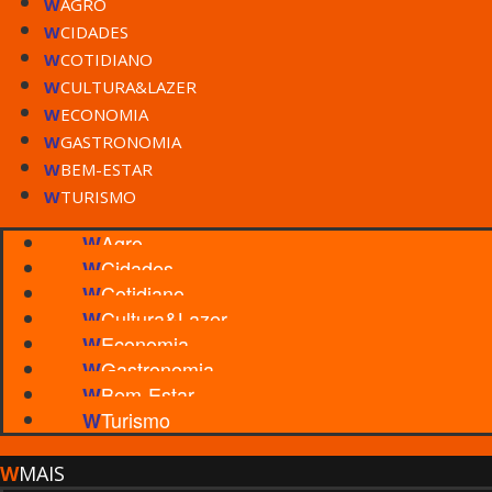
W
AGRO
W
CIDADES
W
COTIDIANO
W
CULTURA&LAZER
W
ECONOMIA
W
GASTRONOMIA
W
BEM-ESTAR
W
TURISMO
Agro
W
Cidades
W
Cotidiano
W
Cultura&Lazer
W
Economia
W
Gastronomia
W
Bem-Estar
W
Turismo
W
W
MAIS