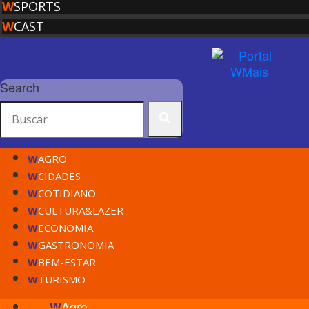
W
SPORTS
W
CAST
Search
W
AGRO
W
CIDADES
W
COTIDIANO
W
CULTURA&LAZER
W
ECONOMIA
W
GASTRONOMIA
W
BEM-ESTAR
W
TURISMO
Agro
W