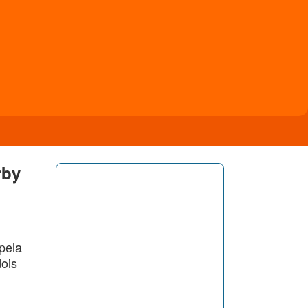
rby
pela
ois