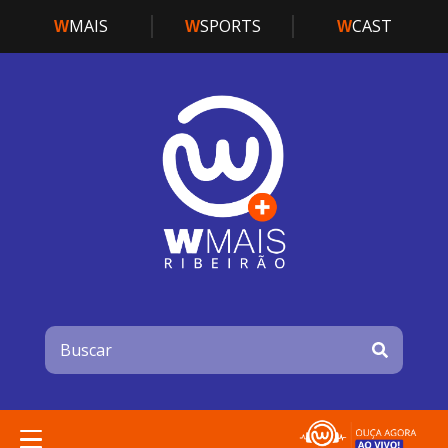
MAIS
SPORTS
CAST
W
W
W