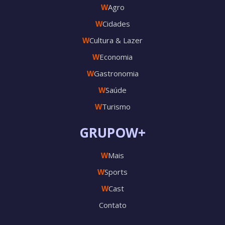
Agro
W
Cidades
W
Cultura & Lazer
W
Economia
W
Gastronomia
W
Saúde
W
Turismo
W
GRUPOW+
Mais
W
Sports
W
Cast
W
Contato