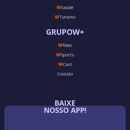
W
Saúde
W
Turismo
GRUPOW+
W
Mais
W
Sports
W
Cast
Contato
BAIXE
NOSSO APP!