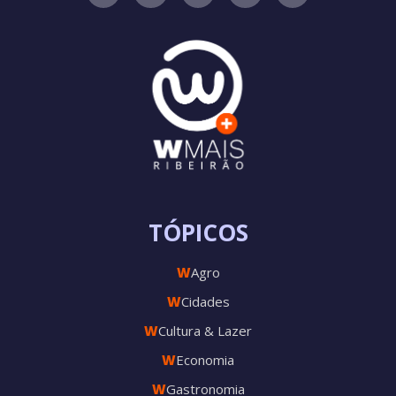
TÓPICOS
W
Agro
W
Cidades
W
Cultura & Lazer
W
Economia
W
Gastronomia