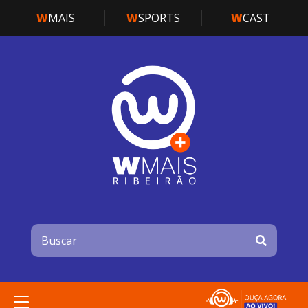
W
MAIS
W
SPORTS
W
CAST