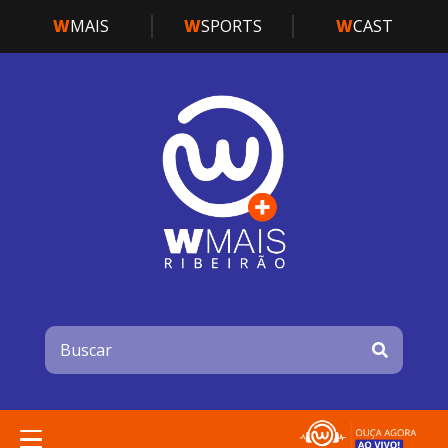
W
MAIS
W
SPORTS
W
CAST