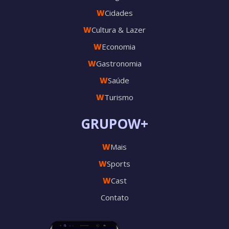
W
Cidades
W
Cultura & Lazer
W
Economia
W
Gastronomia
W
Saúde
W
Turismo
GRUPOW+
W
Mais
W
Sports
W
Cast
Contato