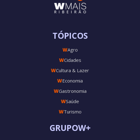
TÓPICOS
W
Agro
W
Cidades
W
Cultura & Lazer
W
Economia
W
Gastronomia
W
Saúde
W
Turismo
GRUPOW+