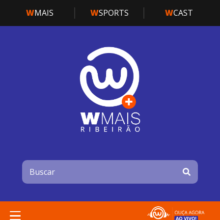
W
MAIS
W
SPORTS
W
CAST