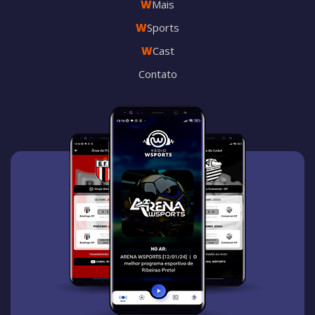
W
Mais
W
Sports
W
Cast
Contato