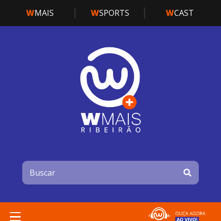
W
MAIS
W
SPORTS
W
CAST