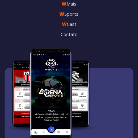
W
Mais
W
Sports
W
Cast
Contato