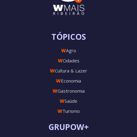
TÓPICOS
W
Agro
W
Cidades
W
Cultura & Lazer
W
Economia
W
Gastronomia
W
Saúde
W
Turismo
GRUPOW+