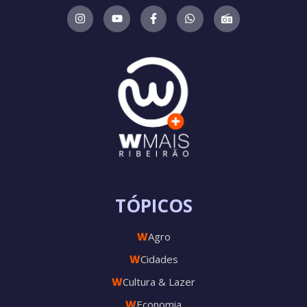
TÓPICOS
W
Agro
W
Cidades
W
Cultura & Lazer
W
Economia