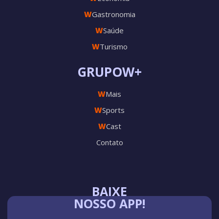
W
Gastronomia
W
Saúde
W
Turismo
GRUPOW+
W
Mais
W
Sports
W
Cast
Contato
BAIXE
NOSSO APP!