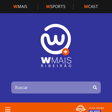
W
MAIS
W
SPORTS
W
CAST