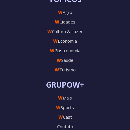
W
Agro
W
Cidades
W
Cultura & Lazer
W
Economia
W
Gastronomia
W
Saúde
W
Turismo
GRUPOW+
W
Mais
W
Sports
W
Cast
Contato