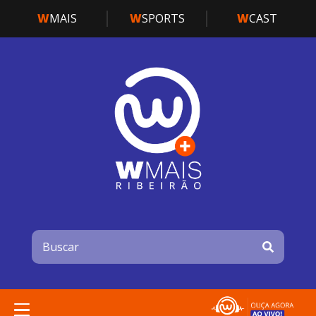
W
MAIS
W
SPORTS
W
CAST