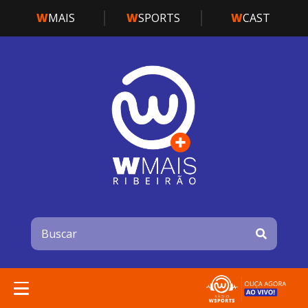
W
MAIS
W
SPORTS
W
CAST