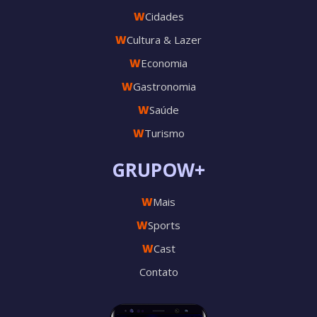
W
Cidades
W
Cultura & Lazer
W
Economia
W
Gastronomia
W
Saúde
W
Turismo
GRUPOW+
W
Mais
W
Sports
W
Cast
Contato