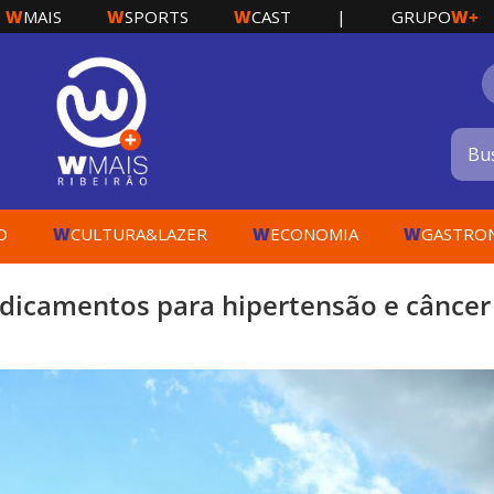
W
W
W
W+
MAIS
SPORTS
CAST
|
GRUPO
W
W
W
O
CULTURA&LAZER
ECONOMIA
GASTRO
dicamentos para hipertensão e câncer