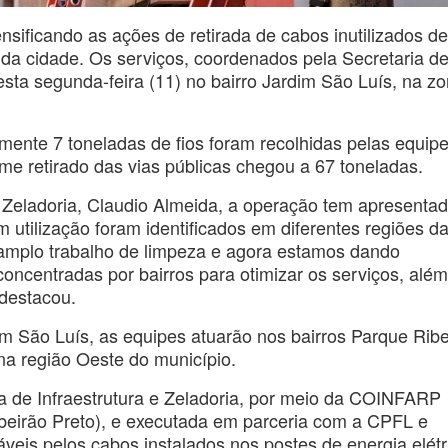
ensificando as ações de retirada de cabos inutilizados de
da cidade. Os serviços, coordenados pela Secretaria d
esta segunda-feira (11) no bairro Jardim São Luís, na z
mente 7 toneladas de fios foram recolhidas pelas equipe
e retirado das vias públicas chegou a 67 toneladas.
e Zeladoria, Claudio Almeida, a operação tem apresenta
em utilização foram identificados em diferentes regiões d
amplo trabalho de limpeza e agora estamos dando
oncentradas por bairros para otimizar os serviços, alé
 destacou.
m São Luís, as equipes atuarão nos bairros Parque Ribe
 na região Oeste do município.
a de Infraestrutura e Zeladoria, por meio da COINFARP
ibeirão Preto), e executada em parceria com a CPFL e
is pelos cabos instalados nos postes de energia elétr