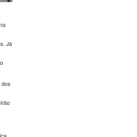
e
ona
s. Já
do
a
m dos
irão
ica.