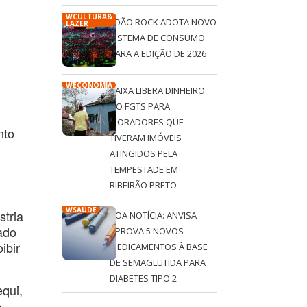
WCULTURA&
JOÃO ROCK ADOTA NOVO
LAZER
SISTEMA DE CONSUMO
PARA A EDIÇÃO DE 2026
WECONOMIA
CAIXA LIBERA DINHEIRO
DO FGTS PARA
MORADORES QUE
nto
TIVERAM IMÓVEIS
ATINGIDOS PELA
TEMPESTADE EM
RIBEIRÃO PRETO
WSAÚDE
stria
BOA NOTÍCIA: ANVISA
ado
APROVA 5 NOVOS
ibir
MEDICAMENTOS À BASE
DE SEMAGLUTIDA PARA
DIABETES TIPO 2
qui,
o