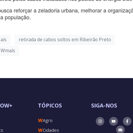
 busca reforçar a zeladoria urbana, melhorar a organizaç
da população.
ais
retirada de cabos soltos em Ribeirão Preto
Wmais
POW+
TÓPICOS
SIGA-NOS
W
Agro
ts
W
Cidades