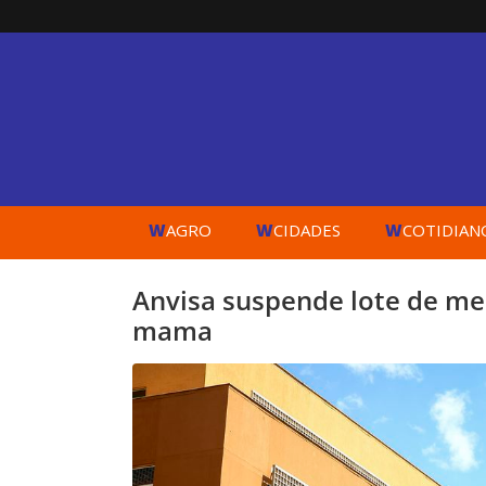
W
W
W
AGRO
CIDADES
COTIDIAN
Anvisa suspende lote de me
mama