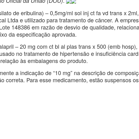
.
io Oficial da União (DOU)
o de eribulina) – 0,5mg/ml sol inj ct fa vd trans x 2ml,
cal Ltda e utilizado para tratamento de câncer. A empre
 Lote 148386 em razão de desvio de qualidade, relacion
baixo da especificação aprovada.
april – 20 mg com ct bl al plas trans x 500 (emb hosp),
usado no tratamento de hipertensão e insuficiência card
 relação às embalagens do produto.
nte a indicação de “10 mg” na descrição de composiç
ção correta. Para esse medicamento, estão suspensos os