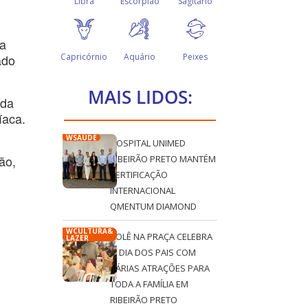
sa
ado
MAIS LIDOS:
 da
íaca.
WSAÚDE
HOSPITAL UNIMED
ão,
RIBEIRÃO PRETO MANTÉM
CERTIFICAÇÃO
INTERNACIONAL
QMENTUM DIAMOND
WCULTURA&
ROLÊ NA PRAÇA CELEBRA
LAZER
O DIA DOS PAIS COM
VÁRIAS ATRAÇÕES PARA
TODA A FAMÍLIA EM
RIBEIRÃO PRETO