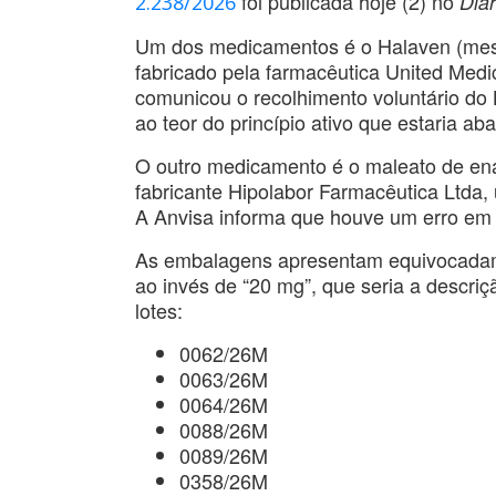
foi publicada hoje (2) no
Diár
2.238/2026
Um dos medicamentos é o Halaven (mesilat
fabricado pela farmacêutica United Medi
comunicou o recolhimento voluntário do
ao teor do princípio ativo que estaria a
O outro medicamento é o maleato de enal
fabricante Hipolabor Farmacêutica Ltda, 
A Anvisa informa que houve um erro em
As embalagens apresentam equivocadame
ao invés de “20 mg”, que seria a descri
lotes:
0062/26M
0063/26M
0064/26M
0088/26M
0089/26M
0358/26M