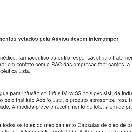
entos vetados pela Anvisa devem interromper
médico, farmacêutico ou outro responsável pelo tratame
rar em contato com o SAC das empresas fabricantes, a
cêutica Ltda.
a para Infusão sol infus IV cx 35 bols pvc sist, da Indú
pelo Instituto Adolfo Lutz, o produto apresentou result
ade. A medida prevê o recolhimento do lote, além de pro
 todos os lotes do medicamento Cápsulas de óleo de pe
éticos e Alimentos Naturais Ltda. A Anvisa aponta que 