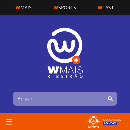
W
MAIS
W
SPORTS
W
CAST