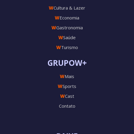
W
Cultura & Lazer
W
Economia
W
Gastronomia
W
Saúde
W
Turismo
GRUPOW+
W
Mais
W
Sports
W
Cast
Contato