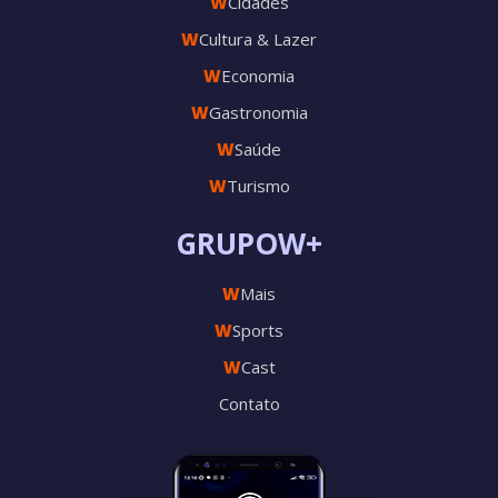
W
Cidades
W
Cultura & Lazer
W
Economia
W
Gastronomia
W
Saúde
W
Turismo
GRUPOW+
W
Mais
W
Sports
W
Cast
Contato