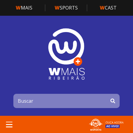
W
MAIS
W
SPORTS
W
CAST