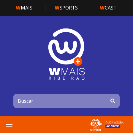
W
MAIS
W
SPORTS
W
CAST