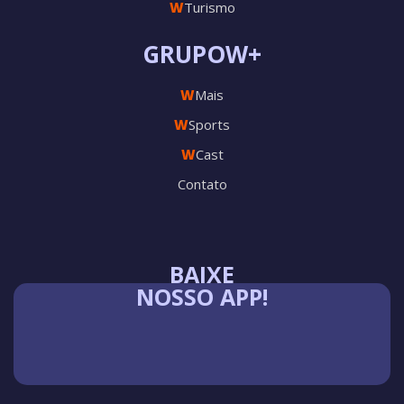
W
Turismo
GRUPOW+
W
Mais
W
Sports
W
Cast
Contato
BAIXE
NOSSO APP!