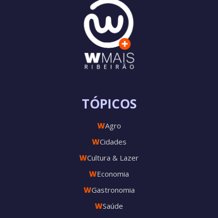
TÓPICOS
W
Agro
W
Cidades
W
Cultura & Lazer
W
Economia
W
Gastronomia
W
Saúde