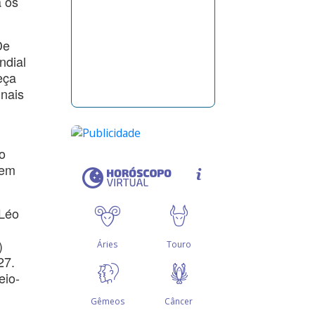
a os
De
ndial
eça
inais
o
 em
 Léo
)
27.
eio-