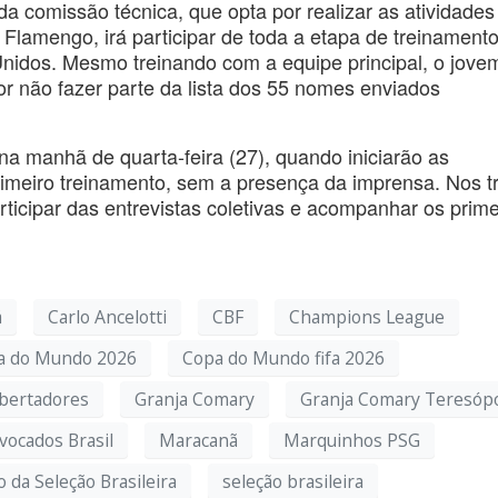
a comissão técnica, que opta por realizar as atividade
o Flamengo, irá participar de toda a etapa de treinament
idos. Mesmo treinando com a equipe principal, o jove
or não fazer parte da lista dos 55 nomes enviados
a manhã de quarta-feira (27), quando iniciarão as
rimeiro treinamento, sem a presença da imprensa. Nos t
articipar das entrevistas coletivas e acompanhar os prime
á
Carlo Ancelotti
CBF
Champions League
a do Mundo 2026
Copa do Mundo fifa 2026
bertadores
Granja Comary
Granja Comary Teresópo
vocados Brasil
Maracanã
Marquinhos PSG
 da Seleção Brasileira
seleção brasileira