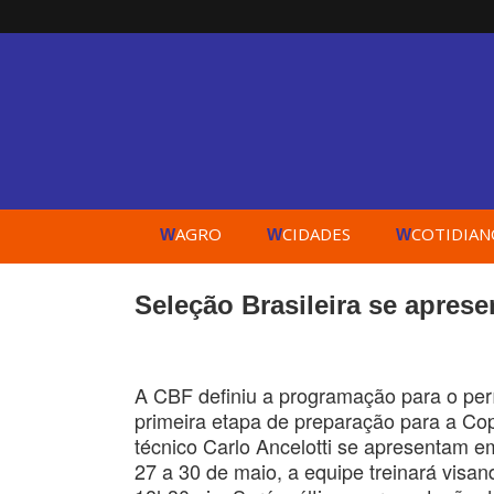
AGRO
CIDADES
COTIDIAN
W
W
W
Seleção Brasileira se apres
A CBF definiu a programação para o perí
primeira etapa de preparação para a Cop
técnico Carlo Ancelotti se apresentam em
27 a 30 de maio, a equipe treinará visa