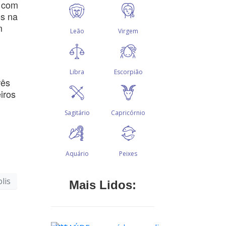
s com
os na
m
rês
iros
lis
Mais Lidos: