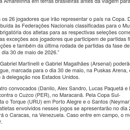
 Amarelinha em terras brasileiras antes da viagem par
 os 26 jogadores que irão representar o país na Copa. 
tribuída às Federações Nacionais classificadas para o Mu
obrigatória dos atletas para as respectivas seleções com
as exceções aos jogadores que participem de partidas f
ções e também da última rodada de partidas da fase de
 dia 30 de maio de 2026.”
Gabriel Martinelli e Gabriel Magalhães (Arsenal) poderã
ague, marcada para o dia 30 de maio, na Puskas Arena,
o à delegação nos Estados Unidos.
tro convocados (Danilo, Alex Sandro, Lucas Paquetá e
 contra o Cuzco (PER), no Maracanã. Pela Copa Sul-
ta o Torque (URU) em Porto Alegre e o Santos (Neymar
tletas envolvidos nesses jogos se apresentarão no dia 
ará o Caracas, na Venezuela. Caso entre em campo, o m
.