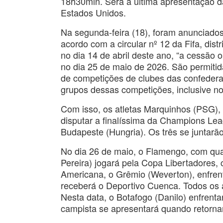
18h30min. Será a última apresentação da
Estados Unidos.
Na segunda-feira (18), foram anunciados
acordo com a circular nº 12 da Fifa, dis
no dia 14 de abril deste ano, “a cessão 
no dia 25 de maio de 2026. São permitid
de competições de clubes das confedera
grupos dessas competições, inclusive no
Com isso, os atletas Marquinhos (PSG), 
disputar a finalíssima da Champions Le
Budapeste (Hungria). Os três se juntarã
No dia 26 de maio, o Flamengo, com qua
Pereira) jogará pela Copa Libertadores,
Americana, o Grêmio (Weverton), enfren
receberá o Deportivo Cuenca. Todos os a
Nesta data, o Botafogo (Danilo) enfrent
campista se apresentará quando retornar