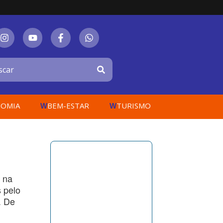
OMIA
BEM-ESTAR
TURISMO
W
W
, na
 pelo
. De