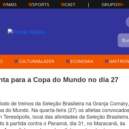
MAIS
SPORTS
CAST
|
GRUPO
W
W
W
W+
O
CULTURA&LAZER
ECONOMIA
GASTRON
W
W
W
enta para a Copa do Mundo no dia 27
odo de treinos da Seleção Brasileira na Granja Comary
a do Mundo. Na quarta-feira (27) os atletas convocados
 Teresópolis, local das atividades da Seleção Brasileira
ndo à partida contra o Panamá, dia 31, no Maracanã, às