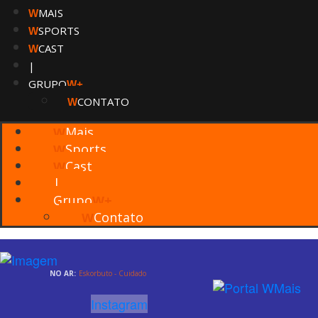
MAIS
W
SPORTS
W
CAST
W
|
GRUPO
W+
CONTATO
W
Mais
W
Sports
W
Cast
W
|
Grupo
W+
Contato
W
NO AR:
Eskorbuto - Cuidado
Instagram