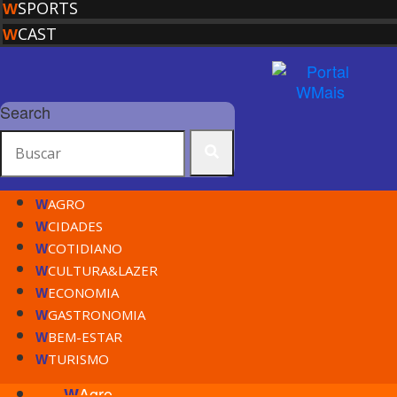
SPORTS
W
CAST
W
Search
AGRO
W
CIDADES
W
COTIDIANO
W
CULTURA&LAZER
W
ECONOMIA
W
GASTRONOMIA
W
BEM-ESTAR
W
TURISMO
W
Agro
W