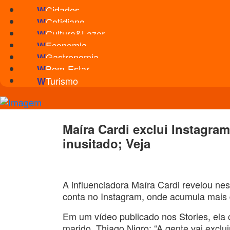
Cidades
W
Cotidiano
W
Cultura&Lazer
W
Economia
W
Gastronomia
W
Bem-Estar
W
Turismo
W
Maíra Cardi exclui Instagra
inusitado; Veja
A influenciadora Maíra Cardi revelou ne
conta no Instagram, onde acumula mais 
Em um vídeo publicado nos Stories, el
marido, Thiago Nigro: “A gente vai exclu