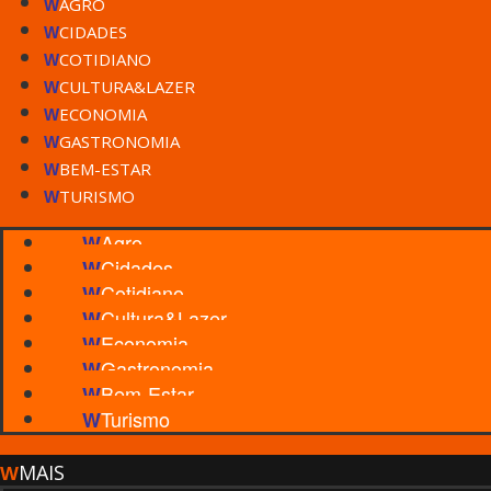
AGRO
W
CIDADES
W
COTIDIANO
W
CULTURA&LAZER
W
ECONOMIA
W
GASTRONOMIA
W
BEM-ESTAR
W
TURISMO
W
Agro
W
Cidades
W
Cotidiano
W
Cultura&Lazer
W
Economia
W
Gastronomia
W
Bem-Estar
W
Turismo
W
MAIS
W