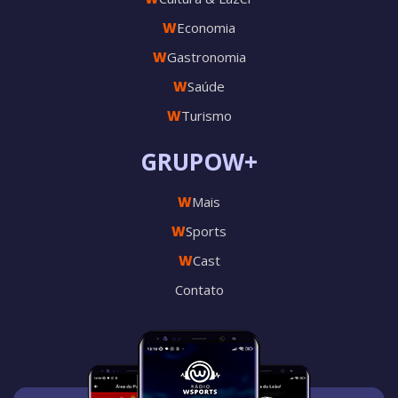
W
Economia
W
Gastronomia
W
Saúde
W
Turismo
GRUPOW+
W
Mais
W
Sports
W
Cast
Contato