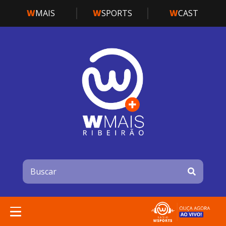
W
MAIS
W
SPORTS
W
CAST