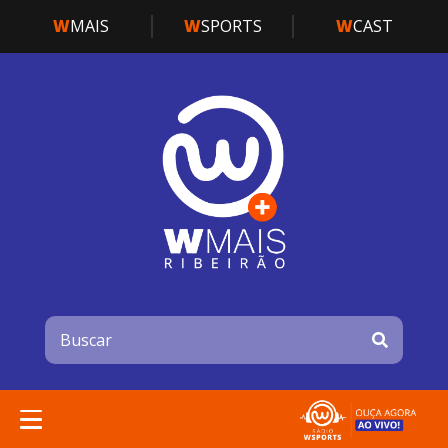
W
MAIS
W
SPORTS
W
CAST