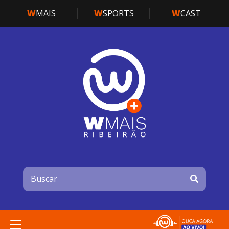
W
MAIS
W
SPORTS
W
CAST