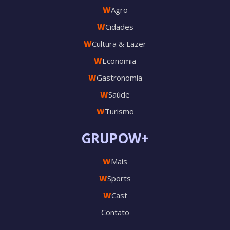
W
Agro
W
Cidades
W
Cultura & Lazer
W
Economia
W
Gastronomia
W
Saúde
W
Turismo
GRUPOW+
W
Mais
W
Sports
W
Cast
Contato