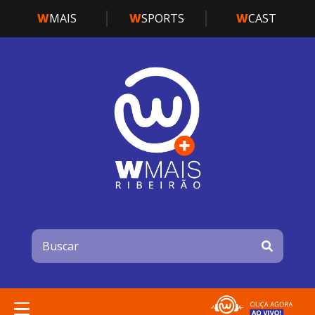
W
MAIS
W
SPORTS
W
CAST