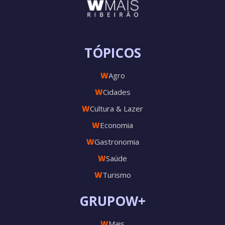
TÓPICOS
W
Agro
W
Cidades
W
Cultura & Lazer
W
Economia
W
Gastronomia
W
Saúde
W
Turismo
GRUPOW+
W
Mais