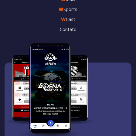
W
Sports
W
Cast
Contato