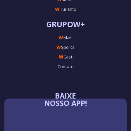
W
Turismo
GRUPOW+
W
Mais
W
Sports
W
Cast
Contato
BAIXE
NOSSO APP!