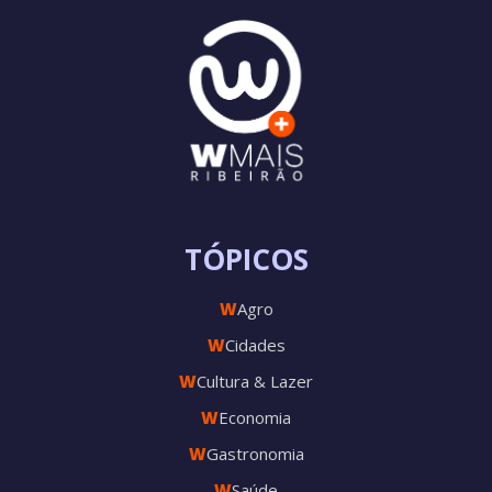
TÓPICOS
W
Agro
W
Cidades
W
Cultura & Lazer
W
Economia
W
Gastronomia
W
Saúde