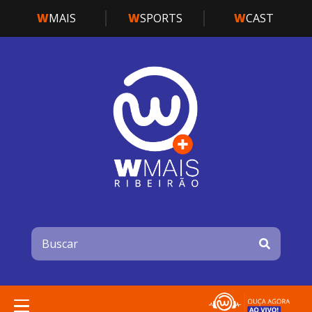
W
MAIS
W
SPORTS
W
CAST